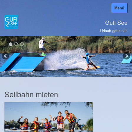
Menü
Gufi See
Urlaub ganz nah
Seilbahn mieten