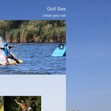
Gufi See
Urlaub ganz nah