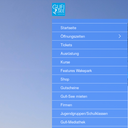
Startseite
Öffnungszeiten
Tickets
Ausrüstung
Kurse
Features Wakepark
Shop
Gutscheine
Gufi-See mieten
Firmen
Jugendgruppen/Schulklassen
Gufi-Mediathek